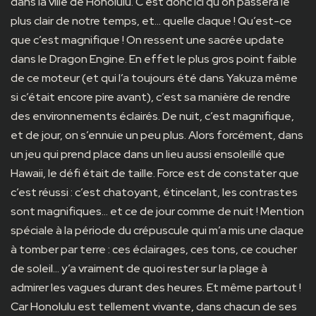
dans la ville de Honolulu. C’est donc ici qu’on passera le
plus clair de notre temps, et… quelle claque ! Qu’est-ce
que c’est magnifique ! On ressent une sacrée update
dans le Dragon Engine. En effet le plus gros point faible
de ce moteur (et qui l’a toujours été dans Yakuza même
si c’était encore pire avant), c’est sa manière de rendre
des environnements éclairés. De nuit, c’est magnifique,
et de jour, on s’ennuie un peu plus. Alors forcément, dans
un jeu qui prend place dans un lieu aussi ensoleillé que
Hawaii, le défi était de taille. Force est de constater que
c’est réussi : c’est chatoyant, étincelant, les contrastes
sont magnifiques… et ce de jour comme de nuit ! Mention
spéciale à la période du crépuscule qui m’a mis une claque
à tomber par terre : ces éclairages, ces tons, ce coucher
de soleil… y’a vraiment de quoi rester sur la plage à
admirer les vagues durant des heures. Et même partout !
Car Honolulu est tellement vivante, dans chacun de ses