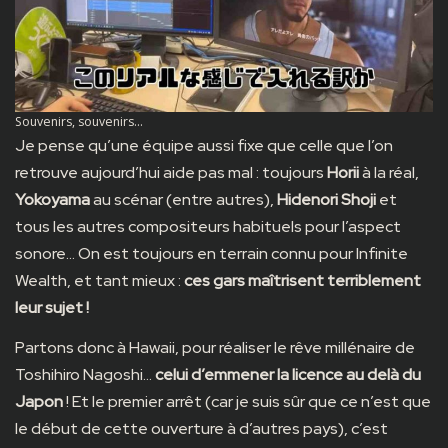
Souvenirs, souvenirs…
Je pense qu’une équipe aussi fixe que celle que l’on
retrouve aujourd’hui aide pas mal : toujours
Horii
à la réal,
Yokoyama
au scénar (entre autres),
Hidenori Shoji
et
tous les autres compositeurs habituels pour l’aspect
sonore… On est toujours en terrain connu pour Infinite
Wealth, et tant mieux :
ces gars maîtrisent terriblement
leur sujet !
Partons donc à Hawaii, pour réaliser le rêve millénaire de
Toshihiro Nagoshi…
celui d’emmener la licence au delà du
Japon
! Et le premier arrêt (car je suis sûr que ce n’est que
le début de cette ouverture à d’autres pays), c’est