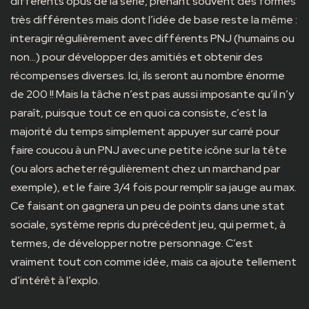
différents opus de la série, prenant souvent des formes
très différentes mais dont l’idée de base reste la même :
interagir régulièrement avec différents PNJ (humains ou
non…) pour développer des amitiés et obtenir des
récompenses diverses. Ici, ils seront au nombre énorme
de 200 !! Mais la tâche n’est pas aussi imposante qu’il n’y
paraît, puisque tout ce en quoi ca consiste, c’est la
majorité du temps simplement appuyer sur carré pour
faire coucou à un PNJ avec une petite icône sur la tête
(ou alors acheter régulièrement chez un marchand par
exemple), et le faire 3/4 fois pour remplir sa jauge au max.
Ce faisant on gagnera un peu de points dans une stat
sociale, système repris du précédent jeu, qui permet, à
termes, de développer notre personnage. C’est
vraiment tout con comme idée, mais ca ajoute tellement
d’intérêt à l’explo.