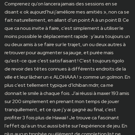
Comprenez qu’on lancera jamais des sessions en se
disant « ok aujourd’hui j’améliore mes amitiés », non ca se
fait naturellement, en allant d’un point A à un point B. Ce
que ca nous invite à faire, c’est simplement à utiliser le
moins possible le déplacement rapide : y’aura toujours un
ou deux amis à se faire sur le trajet, un ou deux autres à
retrouver pour augmenter sa jauge, et purée mais
qu’est-ce que c’est satisfaisant ! C’est toujours rigolo
de revoir des têtes connues à différents endroits de la
ville et leur lâcher un « ALOHAAA ! » comme un golmon. En
plus c’est tellement typique d’Ichiban mdrr, ca me
donnait le smile à chaque fois. J’ai réussi à maxer 193 amis
sur 200 simplement en prenant mon temps de jouer
tranquillement, et ce que j’y ai gagné au final, c’est
profiter 3 fois plus de Hawaii ! Je trouve ca fascinant
l’effet qu’a un truc aussi bête sur l’expérience de jeu. En
plus aucun trophée ou élément de completion list ne