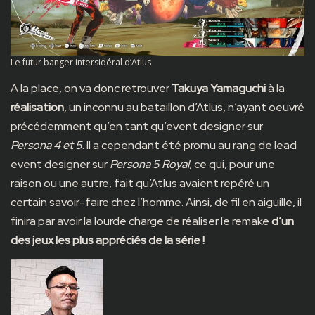
Le futur banger intersidéral d’Atlus
A la place, on va donc retrouver
Takuya Yamaguchi
à la
réalisation
, un inconnu au bataillon d’Atlus, n’ayant oeuvré
précédemment qu’en tant qu’event designer sur
Persona 4 et 5
. Il a cependant été promu au rang de lead
event designer sur
Persona 5 Royal
, ce qui, pour une
raison ou une autre, fait qu’Atlus avaient repéré un
certain savoir-faire chez l’homme. Ainsi, de fil en aiguille, il
finira par avoir la lourde charge de réaliser le remake
d’un
des jeux les plus appréciés de la série !