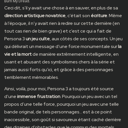
Burn My Dread.
Ceci dit, s’il y avait une chose à en sauver, en plus de sa
direction artistique novatrice
, c’était son
écriture
. Même
à l’époque, il n’y avait rien à redire sur cette dernière (en
tout cas rien de bien grave) et c’est ce qui a fait de
Persona 3
un jeu culte
, aux côtés de ses concepts. Un jeu
qui délivrait un message d’une force monumentale sur
la
vie et la mort
de manière extrêmement intelligente, en
usant et abusant des symbolismes chers à la série et
jamais aussi forts qu’ici, et grâce à des personnages
terriblement mémorables.
Ainsi, voilà, pour moi, Persona 3 a toujours été source
d’une
immense frustration
. Pourquoi un jeu avec un tel
propos d’une telle force, pourquoi un jeu avec une telle
bande original, de tels personnages… est à ce point
inaccessible, son goût si savoureux étant caché derrière
des dizaines d’obstacles que le commun des mortels