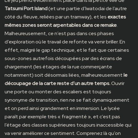
Le jeu prend évidemment place dans la petite ville de
Tatsumi Port Island
(et une partie d’Iwatodai de l’autre
côté du fleuve, reliées par un tramway), et les
exactes
mêmes zones seront arpentables dans ce remake
.
Malheureusement, ce n’est pas dans ces phases
d’exploration où le travail de refonte va venir briller. En
effet, malgré le gap technique, et le fait que certaines
sous-zones autrefois découpées par des écrans de
chargement (les étages de la rue commerçante
notamment) soit désormais liées, malheureusement
le
découpage de la carte reste d’un autre temps.
Ouvrir
une porte ou monter des escaliers est toujours
synonyme de transition, rien ne se fait dynamiquement
et on perd ainsi grandement en immersion. Le lycée
paraît par exemple très « fragmenté », et c’est pas
l’étage des classes supérieures toujours inaccessible qui
va venir améliorer ce sentiment. Comprenez là qu’on