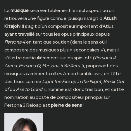
La
musique
sera véritablement le seul aspect où on
retrouvera une figure connue, puisqu’il s’agit d’
Atushi
Kitajoh
! Il s’agit d’un compositeur important d’Atlus
ayant travaillé sur tous les opus principaux depuis
Persona 4
en tant que soutien (dans le sens où il
composera des musiques plus « secondaires »), mais il
s’illustre particulièrement sur les spin-off (
Persona 4
Arena, Persona Q, Persona 5 Strikers
…), proposant des
musiques carrément cultes à mon humble avis, en tête
des trucs comme
Light the Fire up in the Night
,
Break Out
of
ou
Axe to Grind.
L’homme est donc très bon, et cette
nomination au poste de compositeur principal sur
Persona 3 Reload est
pleine de sens
!