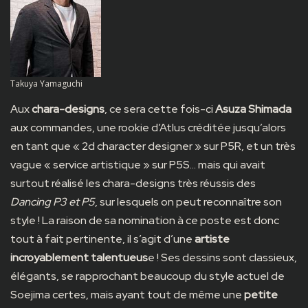
Takuya Yamaguchi
Aux
chara-designs
, ce sera cette fois-ci
Asuza Shimada
aux commandes, une rookie d’Atlus créditée jusqu’alors
en tant que « 2d character designer » sur P5R, et un très
vague « service artistique » sur P5S… mais qui avait
surtout réalisé les chara-designs très réussis des
Dancing P3 et P5
, sur lesquels on peut reconnaître son
style ! La raison de sa nomination à ce poste est donc
tout à fait pertinente, il s’agit d’une
artiste
incroyablement talentueus
e ! Ses dessins sont classieux,
élégants, se rapprochant beaucoup du style actuel de
Soejima certes, mais ayant tout de même une
petite