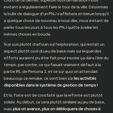
cours de ce dernier, superbe outil de narration nous
invitant à régulièrement faire le tour de la ville. Désormais
la bulle de dialogue d’un PNJ s’affichera en bleue lorsqu’il
a quelque chose de nouveau à nous dire, nous évitant de
parler tous les jours à tous les PNJ quitte à relire les
mêmes choses en boucle.
Si je suis plutôt chafouin sur l’exploration, qui restait un
aspect plutôt cool du jeu de base mais sur lequel des
efforts auraient pu être fait pour inscrire ça dans l’ère du
temps, par contre, ce qui faisait vraiment défaut à la
partie IRL de Persona 3, et ce sur quoi on attendait
beaucoup ce remake, ce sont bien sûr
les activités
disponibles dans le système de gestion de temps !
Et là, force est de constaté que la refonte est plutôt
solide. Au début, ce sera plutôt similaire au jeu de base,
mais
plus on avance, plus on débloquera de choses à